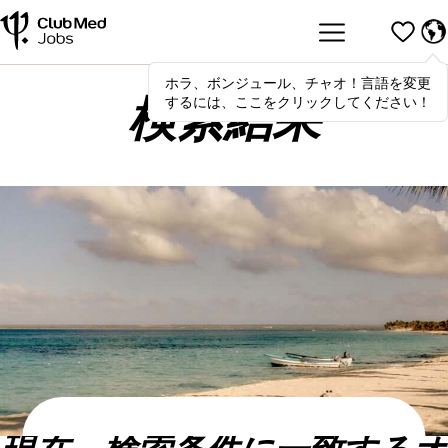
ホラ、ボンジュール、チャオ！言語を変更
Hola
,
bonjour
,
ciao
! To switch
するには、ここをクリックしてください！
languages, click here!
検索結果