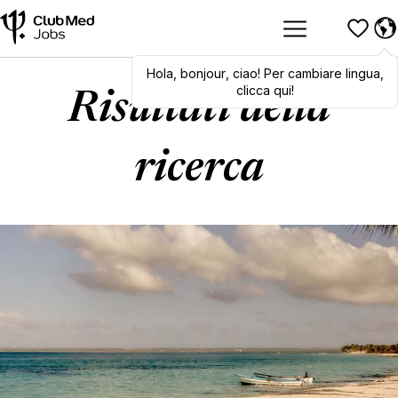
Hola
,
Hola
bonjour
,
bonjour
,
ciao
,
! Per cambiare lingua,
ciao
! To switch
languages, click here!
clicca qui!
Risultati della
ricerca