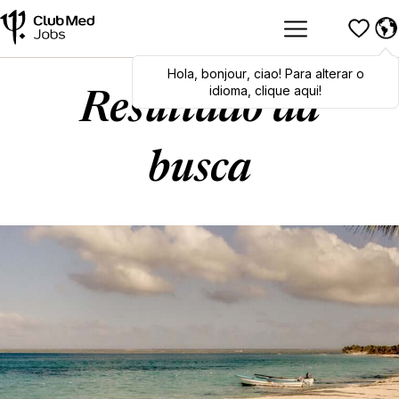
Hola
Hola
,
bonjour
,
bonjour
,
ciao
,
ciao
! Para alterar o
! To switch
languages, click here!
idioma, clique aqui!
Resultado da
busca