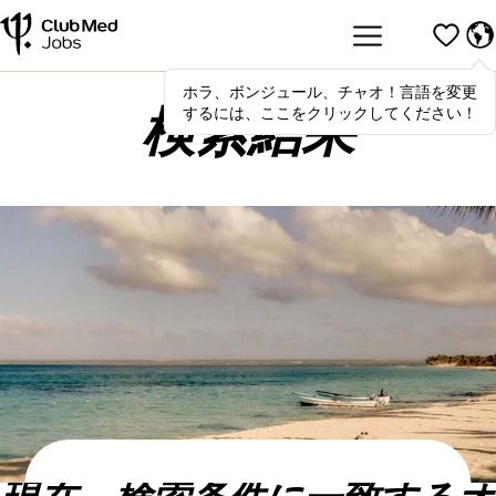
ホラ、ボンジュール、チャオ！言語を変更
Hola
,
bonjour
,
ciao
! To switch
するには、ここをクリックしてください！
languages, click here!
検索結果