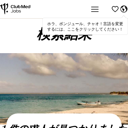
ホラ、ボンジュール、チャオ！言語を変更
Hola
,
bonjour
,
ciao
! To switch
するには、ここをクリックしてください！
languages, click here!
検索結果