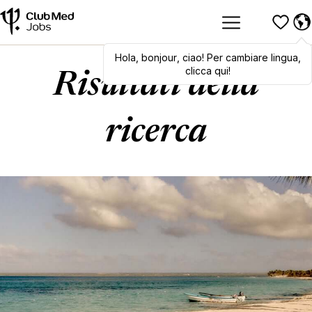
Hola
,
Hola
bonjour
,
bonjour
,
ciao
,
! Per cambiare lingua,
ciao
! To switch
languages, click here!
clicca qui!
Risultati della
ricerca