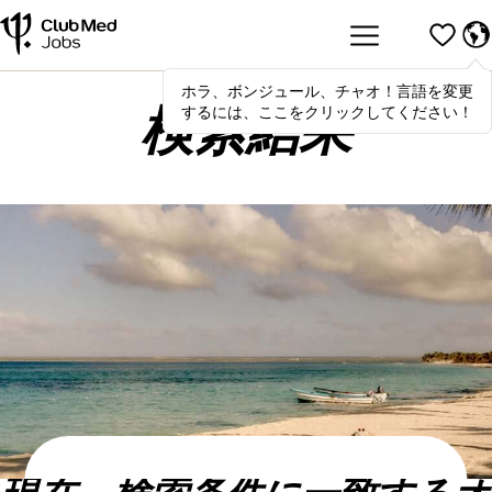
ホラ、ボンジュール、チャオ！言語を変更
Hola
,
bonjour
,
ciao
! To switch
するには、ここをクリックしてください！
languages, click here!
検索結果