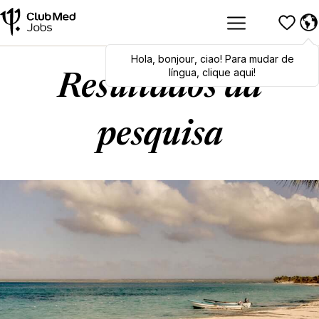
Hola
Hola
,
bonjour
,
bonjour
,
ciao
,
ciao
! Para mudar de
! To switch
languages, click here!
língua, clique aqui!
Resultados da
pesquisa