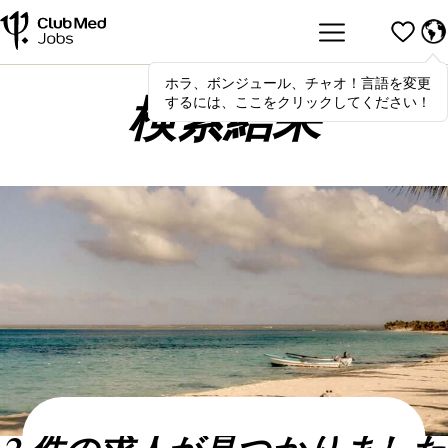
ホラ、ボンジュール、チャオ！言語を変更
Hola
,
bonjour
,
ciao
! To switch
するには、ここをクリックしてください！
languages, click here!
検索結果