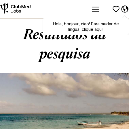
Hola
Hola
,
bonjour
,
bonjour
,
ciao
,
ciao
! Para mudar de
! To switch
languages, click here!
língua, clique aqui!
Resultados da
pesquisa