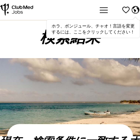
ホラ、ボンジュール、チャオ！言語を変更
Hola
,
bonjour
,
ciao
! To switch
するには、ここをクリックしてください！
languages, click here!
検索結果