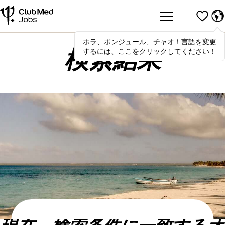
ホラ、ボンジュール、チャオ！言語を変更
Hola
,
bonjour
,
ciao
! To switch
するには、ここをクリックしてください！
languages, click here!
検索結果