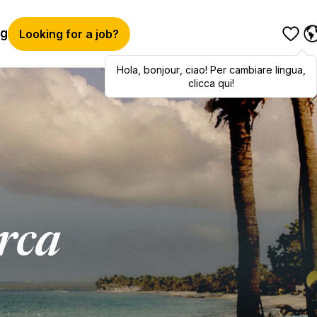
og
Looking for a job?
Hola
,
Hola
bonjour
,
bonjour
,
ciao
,
! Per cambiare lingua,
ciao
! To switch
languages, click here!
clicca qui!
erca