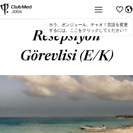
ホラ、ボンジュール、チャオ！言語を変更
Hola
,
bonjour
,
ciao
! To switch
するには、ここをクリックしてください！
languages, click here!
Resepsiyon
Görevlisi (E/K)