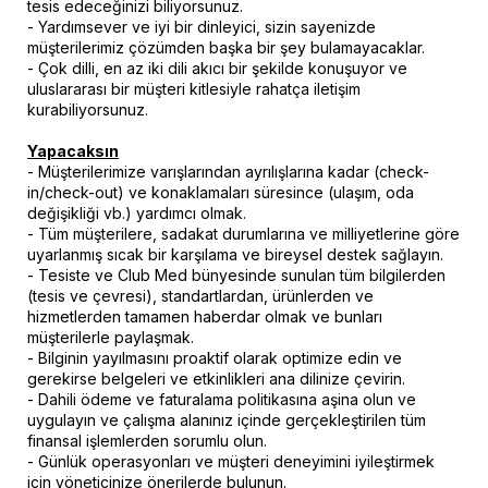
tesis edeceğinizi biliyorsunuz.
- Yardımsever ve iyi bir dinleyici, sizin sayenizde
müşterilerimiz çözümden başka bir şey bulamayacaklar.
- Çok dilli, en az iki dili akıcı bir şekilde konuşuyor ve
uluslararası bir müşteri kitlesiyle rahatça iletişim
kurabiliyorsunuz.
Yapacaksın
- Müşterilerimize varışlarından ayrılışlarına kadar (check-
in/check-out) ve konaklamaları süresince (ulaşım, oda
değişikliği vb.) yardımcı olmak.
- Tüm müşterilere, sadakat durumlarına ve milliyetlerine göre
uyarlanmış sıcak bir karşılama ve bireysel destek sağlayın.
- Tesiste ve Club Med bünyesinde sunulan tüm bilgilerden
(tesis ve çevresi), standartlardan, ürünlerden ve
hizmetlerden tamamen haberdar olmak ve bunları
müşterilerle paylaşmak.
- Bilginin yayılmasını proaktif olarak optimize edin ve
gerekirse belgeleri ve etkinlikleri ana dilinize çevirin.
- Dahili ödeme ve faturalama politikasına aşina olun ve
uygulayın ve çalışma alanınız içinde gerçekleştirilen tüm
finansal işlemlerden sorumlu olun.
- Günlük operasyonları ve müşteri deneyimini iyileştirmek
için yöneticinize önerilerde bulunun.