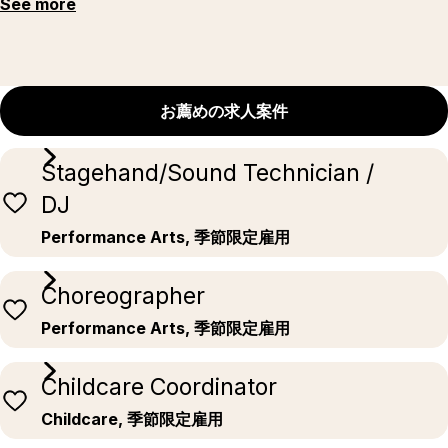
See more
お薦めの求人案件
Stagehand/Sound Technician /
DJ
Performance Arts, 季節限定雇用
Choreographer
Performance Arts, 季節限定雇用
Childcare Coordinator
Childcare, 季節限定雇用