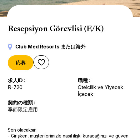
Reception
Resepsiyon Görevlisi (E/K)
Club Med Resorts または海外
応募
求人ID
職種
R-720
Otelcilik ve Yiyecek
İçecek
契約の種類
季節限定雇用
Sen olacaksın
- Girişken, müşterilerimizle nasıl ilişki kuracağınızı ve güven