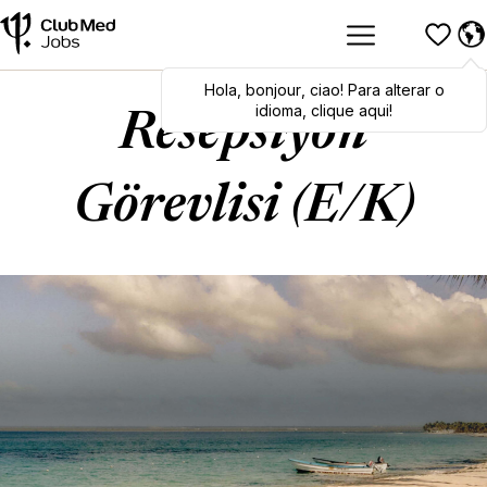
Hola
Hola
,
bonjour
,
bonjour
,
ciao
,
ciao
! Para alterar o
! To switch
languages, click here!
idioma, clique aqui!
Resepsiyon
Görevlisi (E/K)