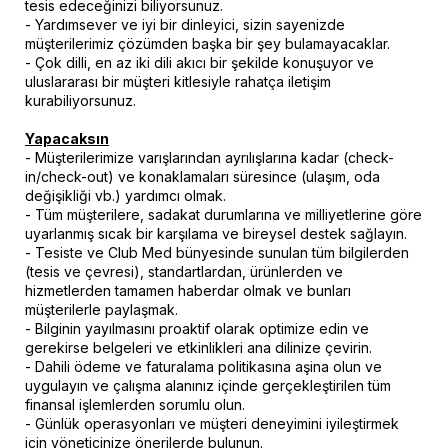
tesis edeceğinizi biliyorsunuz.
- Yardımsever ve iyi bir dinleyici, sizin sayenizde
müşterilerimiz çözümden başka bir şey bulamayacaklar.
- Çok dilli, en az iki dili akıcı bir şekilde konuşuyor ve
uluslararası bir müşteri kitlesiyle rahatça iletişim
kurabiliyorsunuz.
Yapacaksın
- Müşterilerimize varışlarından ayrılışlarına kadar (check-
in/check-out) ve konaklamaları süresince (ulaşım, oda
değişikliği vb.) yardımcı olmak.
- Tüm müşterilere, sadakat durumlarına ve milliyetlerine göre
uyarlanmış sıcak bir karşılama ve bireysel destek sağlayın.
- Tesiste ve Club Med bünyesinde sunulan tüm bilgilerden
(tesis ve çevresi), standartlardan, ürünlerden ve
hizmetlerden tamamen haberdar olmak ve bunları
müşterilerle paylaşmak.
- Bilginin yayılmasını proaktif olarak optimize edin ve
gerekirse belgeleri ve etkinlikleri ana dilinize çevirin.
- Dahili ödeme ve faturalama politikasına aşina olun ve
uygulayın ve çalışma alanınız içinde gerçekleştirilen tüm
finansal işlemlerden sorumlu olun.
- Günlük operasyonları ve müşteri deneyimini iyileştirmek
için yöneticinize önerilerde bulunun.