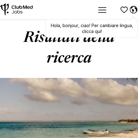
Hola
,
Hola
bonjour
,
bonjour
,
ciao
,
! Per cambiare lingua,
ciao
! To switch
languages, click here!
clicca qui!
Risultati della
ricerca