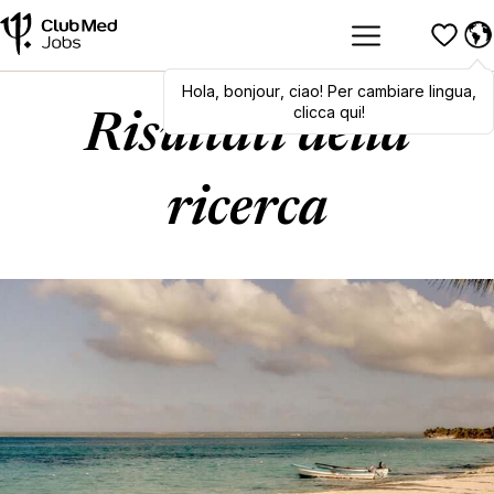
Hola
,
Hola
bonjour
,
bonjour
,
ciao
,
! Per cambiare lingua,
ciao
! To switch
languages, click here!
clicca qui!
Risultati della
ricerca