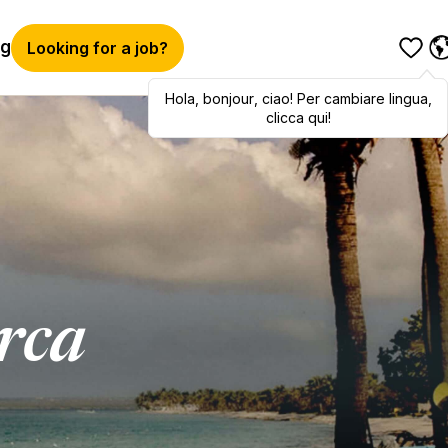
og
Looking for a job?
Hola
,
Hola
bonjour
,
bonjour
,
ciao
,
! Per cambiare lingua,
ciao
! To switch
languages, click here!
clicca qui!
erca