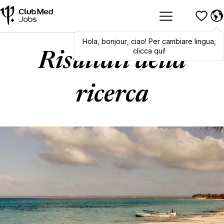
Hola
,
Hola
bonjour
,
bonjour
,
ciao
,
! Per cambiare lingua,
ciao
! To switch
languages, click here!
clicca qui!
Risultati della
ricerca