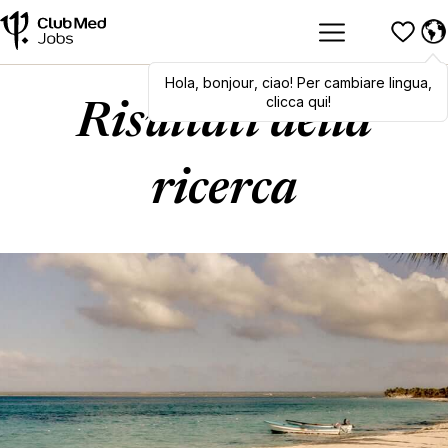
Hola
,
Hola
bonjour
,
bonjour
,
ciao
,
! Per cambiare lingua,
ciao
! To switch
languages, click here!
clicca qui!
Risultati della
ricerca