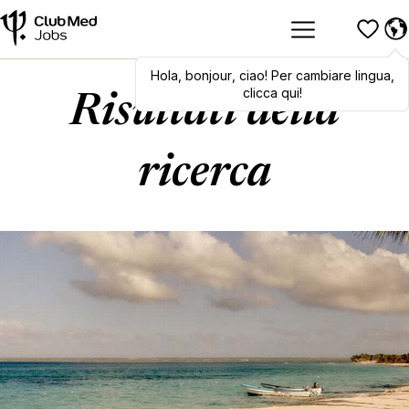
Hola
,
Hola
bonjour
,
bonjour
,
ciao
,
! Per cambiare lingua,
ciao
! To switch
languages, click here!
clicca qui!
Risultati della
ricerca