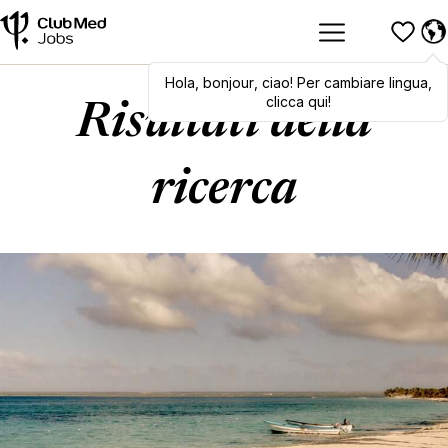
Hola
,
Hola
bonjour
,
bonjour
,
ciao
,
! Per cambiare lingua,
ciao
! To switch
languages, click here!
clicca qui!
Risultati della
ricerca