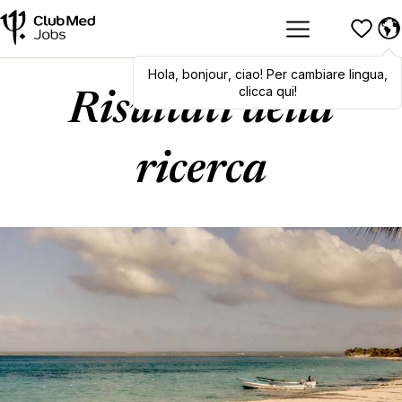
Hola
,
Hola
bonjour
,
bonjour
,
ciao
,
! Per cambiare lingua,
ciao
! To switch
languages, click here!
clicca qui!
Risultati della
ricerca