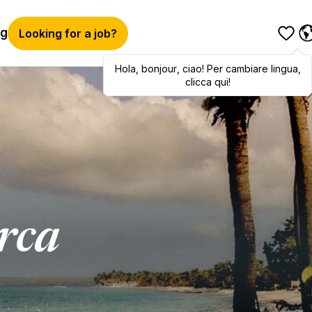
og
Looking for a job?
Hola
,
Hola
bonjour
,
bonjour
,
ciao
,
! Per cambiare lingua,
ciao
! To switch
languages, click here!
clicca qui!
erca