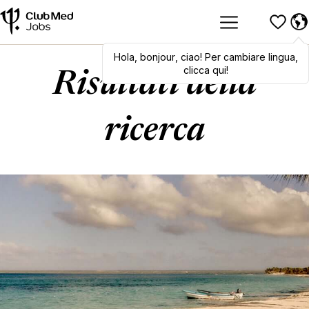
Hola
,
Hola
bonjour
,
bonjour
,
ciao
,
! Per cambiare lingua,
ciao
! To switch
languages, click here!
clicca qui!
Risultati della
ricerca