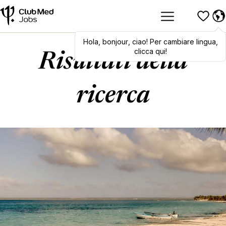
Hola
,
Hola
bonjour
,
bonjour
,
ciao
,
! Per cambiare lingua,
ciao
! To switch
languages, click here!
clicca qui!
Risultati della
ricerca