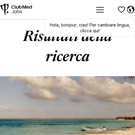
Hola
,
Hola
bonjour
,
bonjour
,
ciao
,
! Per cambiare lingua,
ciao
! To switch
languages, click here!
clicca qui!
Risultati della
ricerca