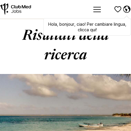
Hola
,
Hola
bonjour
,
bonjour
,
ciao
,
! Per cambiare lingua,
ciao
! To switch
languages, click here!
clicca qui!
Risultati della
ricerca