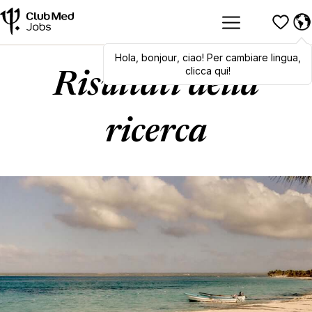
Hola
,
Hola
bonjour
,
bonjour
,
ciao
,
! Per cambiare lingua,
ciao
! To switch
languages, click here!
clicca qui!
Risultati della
ricerca