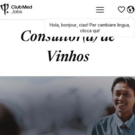
Hola
,
Hola
bonjour
,
bonjour
,
ciao
,
! Per cambiare lingua,
ciao
! To switch
languages, click here!
clicca qui!
Consultor(a) de
Vinhos