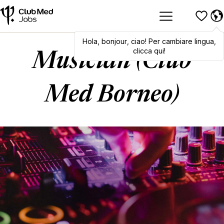
Hola
,
Hola
bonjour
,
bonjour
,
ciao
,
! Per cambiare lingua,
ciao
! To switch
languages, click here!
clicca qui!
Musician (Club
Med Borneo)