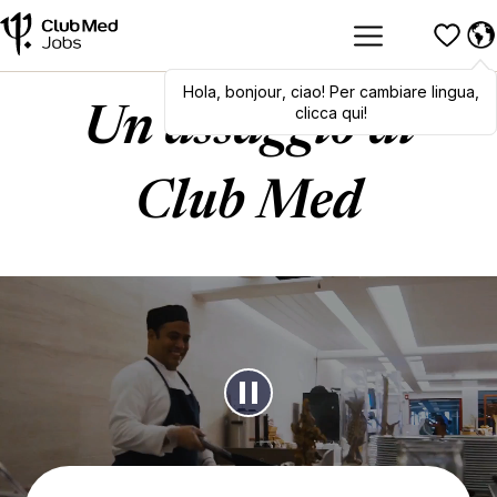
Hola
,
bonjour
,
ciao
! Per cambiare lingua,
clicca qui!
Un assaggio di
Club Med