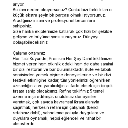
arıyor.
Bu ilanı neden okuyorsunuz? Çünkü bizi farklı kılan o
küçük ekstra şeyin bir parçası olmak istiyorsunuz.
Aradığımız insani ve profesyonel becerilere
sahipsiniz.
Size harika ekiplerimize katılarak çok hızlı bir şekilde
gelişme ve büyüme şansı sunuyoruz. Dünyayı
dolaşabileceksiniz.
Çalışma ortamınız
Her Tatil Köyünde, Premium Her Şey Dahil teklifimize
hizmet veren hem etkinlik odaklı hem de daha samimi
bir dizi restoran ve bar bulunmaktadır. Büfe ve tabak
servisinden yemek pişirme deneyimlerine ve bir dizi
festival etkinliğine kadar, tüm yönlerimizi öğrenirken
uzmanlığınızı ve yaratıcılığınızı ifade etmek için birçok
fırsata sahip olacaksınız. Rafine teklifimiz 5 temel
üzerine inşa edilmiştir: unutulmaz deneyimler
yaratmak, çok sayıda kavramsal ikram alanıyla
şaşırtmak, herkesin refahı için çalışmak (kendi
refahınız dahil), sahneleme yoluyla duygulara ve
duyulara oynamak, hepsi eğlenceli ve rahat bir
atmosferde.