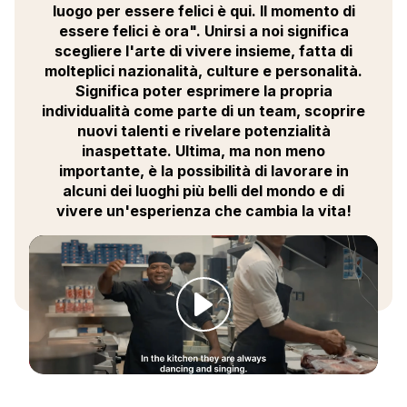
luogo per essere felici è qui. Il momento di
Ekiplerimize katılmak, aynı zamanda dünyanın en
Instagram'lık yerlerinden bazılarında, farklı
essere felici è ora". Unirsi a noi significa
geçmişlerden gelen insanlarla birlikte yaşamak ve
scegliere l'arte di vivere insieme, fatta di
çalışmak için eşsiz bir fırsattır.
molteplici nazionalità, culture e personalità.
Kendinizin en iyi versiyonu olmanıza yardımcı olmak
Significa poter esprimere la propria
için sizi sürekli olarak destekleyen ve eğiten bir şirket
individualità come parte di un team, scoprire
için çalışarak CV'nizde değerli bir deneyim
nuovi talenti e rivelare potenzialità
kazanacaksınız.
inaspettate. Ultima, ma non meno
G.O. Chef de Partie olarak Club Med'in sunduğu
importante, è la possibilità di lavorare in
olanaklardan ve aktivitelerden yararlanabileceksiniz.
alcuni dei luoghi più belli del mondo e di
Eğer isterseniz, yeteneklerinizi göstermek için
vivere un'esperienza che cambia la vita!
sahneye bile çıkabilirsiniz!
Peki, bize katılmaya hazır mısınız? Geleceğiniz burada
başlıyor...
Tüm pozisyonlarımız engelli kişilere açıktır.