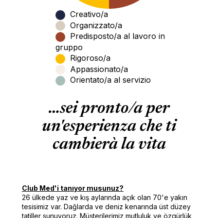
Creativo/a
Organizzato/a
Predisposto/a al lavoro in
gruppo
Rigoroso/a
Appassionato/a
Orientato/a al servizio
…sei pronto/a per
un'esperienza che ti
cambierà la vita
Club Med'i tanıyor musunuz?
26 ülkede yaz ve kış aylarında açık olan 70'e yakın
tesisimiz var. Dağlarda ve deniz kenarında üst düzey
tatiller sunuyoruz. Müşterilerimiz mutluluk ve özgürlük