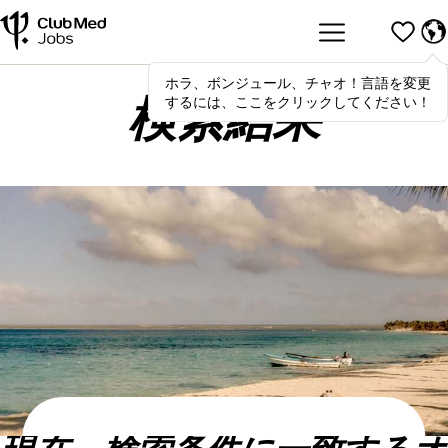
ホラ、ボンジュール、チャオ！言語を変更
Hola
,
bonjour
,
ciao
! To switch
するには、ここをクリックしてください！
languages, click here!
検索結果