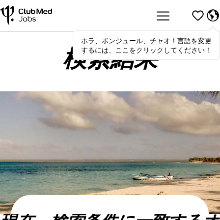
ホラ、ボンジュール、チャオ！言語を変更
Hola
,
bonjour
,
ciao
! To switch
するには、ここをクリックしてください！
languages, click here!
検索結果