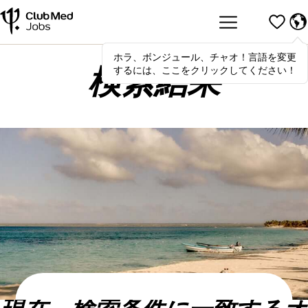
ホラ、ボンジュール、チャオ！言語を変更
Hola
,
bonjour
,
ciao
! To switch
するには、ここをクリックしてください！
languages, click here!
検索結果