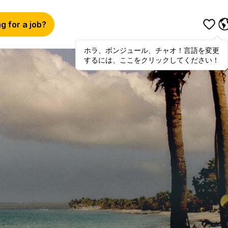
g for a job?
ホラ、ボンジュール、チャオ！言語を変更
Hola
,
bonjour
,
ciao
! To switch
するには、ここをクリックしてください！
languages, click here!