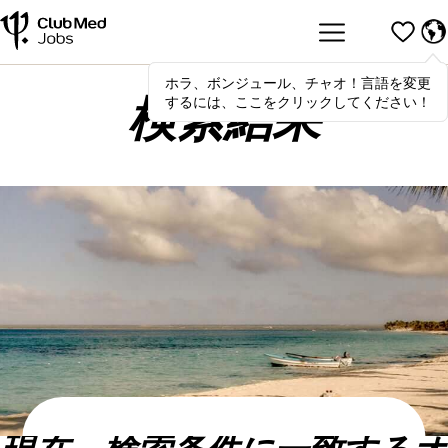
ホラ、ボンジュール、チャオ！言語を変更
Hola
,
bonjour
,
ciao
! To switch
するには、ここをクリックしてください！
languages, click here!
検索結果