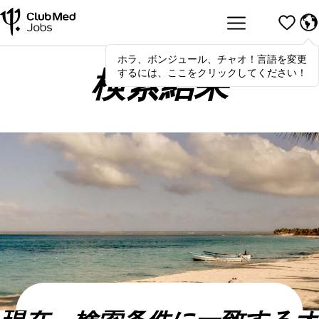
ホラ、ボンジュール、チャオ！言語を変更
Hola
,
bonjour
,
ciao
! To switch
するには、ここをクリックしてください！
languages, click here!
検索結果