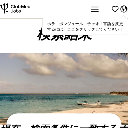
ホラ、ボンジュール、チャオ！言語を変更
Hola
,
bonjour
,
ciao
! To switch
するには、ここをクリックしてください！
languages, click here!
検索結果