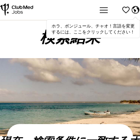
ホラ、ボンジュール、チャオ！言語を変更
Hola
,
bonjour
,
ciao
! To switch
するには、ここをクリックしてください！
languages, click here!
検索結果