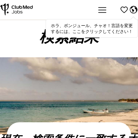
ホラ、ボンジュール、チャオ！言語を変更
Hola
,
bonjour
,
ciao
! To switch
するには、ここをクリックしてください！
languages, click here!
検索結果