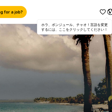
g for a job?
ホラ、ボンジュール、チャオ！言語を変更
Hola
,
bonjour
,
ciao
! To switch
するには、ここをクリックしてください！
languages, click here!