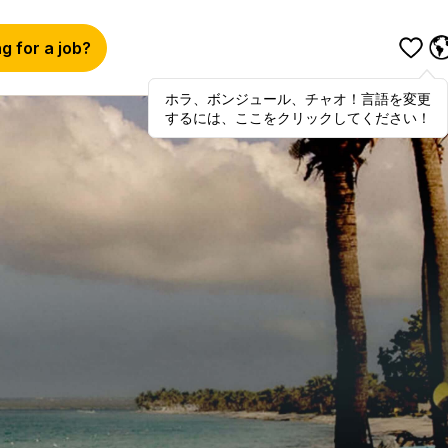
g for a job?
ホラ、ボンジュール、チャオ！言語を変更
Hola
,
bonjour
,
ciao
! To switch
するには、ここをクリックしてください！
languages, click here!