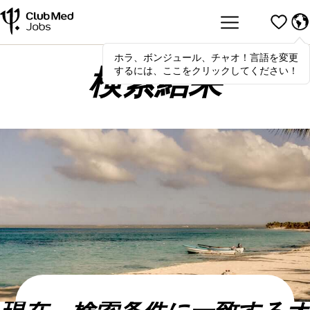
ホラ、ボンジュール、チャオ！言語を変更
Hola
,
bonjour
,
ciao
! To switch
するには、ここをクリックしてください！
languages, click here!
検索結果