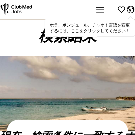
ホラ、ボンジュール、チャオ！言語を変更
Hola
,
bonjour
,
ciao
! To switch
するには、ここをクリックしてください！
languages, click here!
検索結果