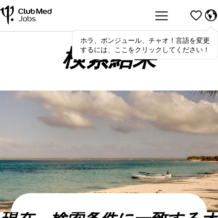
ホラ、ボンジュール、チャオ！言語を変更
Hola
,
bonjour
,
ciao
! To switch
するには、ここをクリックしてください！
languages, click here!
検索結果