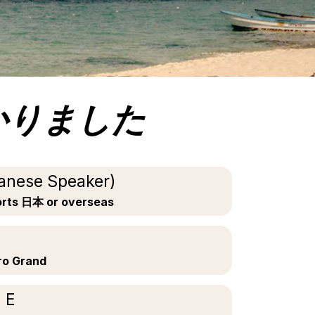
かりました
anese Speaker)
orts 日本 or overseas
ro Grand
 E