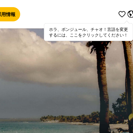
採用情報
ホラ、ボンジュール、チャオ！言語を変更
Hola
,
bonjour
,
ciao
! To switch
するには、ここをクリックしてください！
languages, click here!