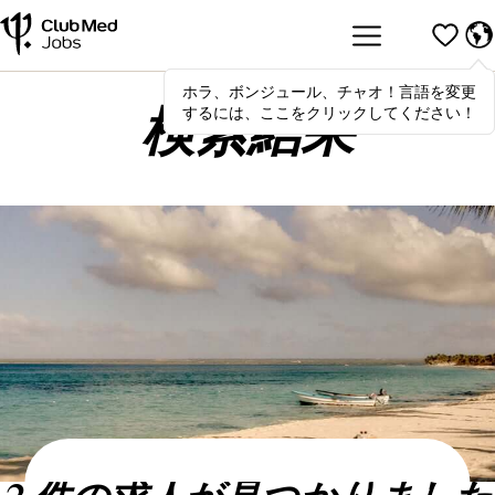
ホラ、ボンジュール、チャオ！言語を変更
Hola
,
bonjour
,
ciao
! To switch
するには、ここをクリックしてください！
languages, click here!
検索結果