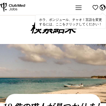
ホラ、ボンジュール、チャオ！言語を変更
Hola
,
bonjour
,
ciao
! To switch
するには、ここをクリックしてください！
languages, click here!
検索結果