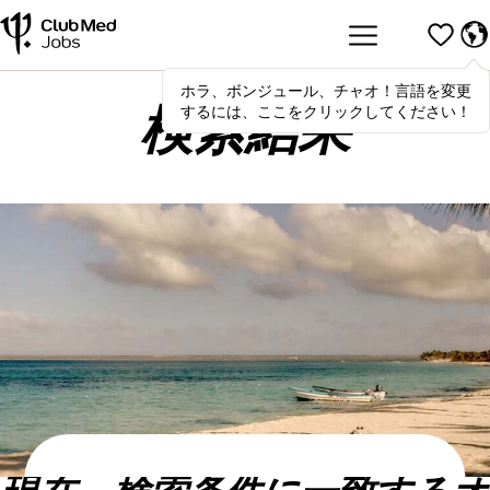
ホラ、ボンジュール、チャオ！言語を変更
Hola
,
bonjour
,
ciao
! To switch
するには、ここをクリックしてください！
languages, click here!
検索結果